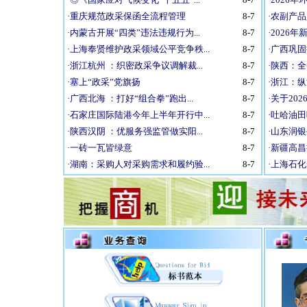
·
重庆规范政采保函全流程管理
8-7
·
农副产品
·
内蒙古开展“四类”违法违规行为...
8-7
·
2026年
·
上海奉贤维护政采领域公平竞争秩...
8-7
·
广西巩固
·
浙江杭州 ：织密政采争议调解裁...
8-7
·
陕西：全省
·
塞上“政采”党旗扬
8-7
·
浙江：纵
·
广西北海 ：打好“组合拳”跑出...
8-7
·
关于202
·
石家庄国际陆港今年上半年开行中...
8-7
·
吐哈油田吐
·
陕西汉阴 ：优服务强监管做实阳...
8-7
·
山东润银
·
一砖一瓦皆绿意
8-7
·
新疆高昌
·
湖南：采购人对采购需求和履约验...
8-7
·
上海石化