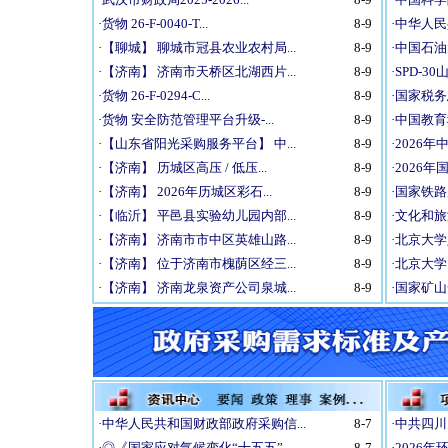
·
货物 26-F-0040-T...
8-9
·
中华人民
·
【聊城】 聊城市冠县农业农村局...
8-9
·
中国石油
·
【济南】 济南市天桥区北湖西片...
8-9
·
SPD-3
·
货物 26-F-0294-C...
8-9
·
国家税务
·
货物 安全防范管理平台升级-...
8-9
·
中国教育
·
【山东省阳光采购服务平台】 中...
8-9
·
2026年
·
【济南】 历城区高压 / 低压...
8-9
·
2026年
·
【济南】 2026年历城区彩石...
8-9
·
国家铁路
·
【临沂】 平邑县实验幼儿园内部...
8-9
·
文化和旅
·
【济南】 济南市市中区英雄山路...
8-9
·
北京大学
·
【济南】 位于济南市槐荫区经三...
8-9
·
北京大学
·
【济南】 济南龙泉资产公司泉城...
8-9
·
国家矿山
·
中华人民共和国财政部政府采购信...
8-7
·
中共四川
·
◎《国家应对气候变化“十五五”...
8-7
·
2026年