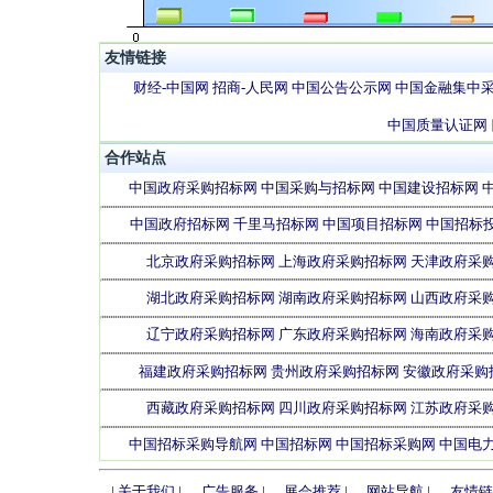
包管理有限公司
有限公司
限公司
友情链接
天津国际招标有限公
中国乡镇企业总公
湖北设备工程招
财经-中国网
招商-人民网
中国公告公示网
中国金融集中
司
司
标有限公司
中国质量认证网
合作站点
上海东方投资监理有
中国石化国际事业
江西省机电设备
中国政府采购招标网
中国采购与招标网
中国建设招标网
限公司
有限公司
招标公司
中国政府招标网
千里马招标网
中国项目招标网
中国招标
北京政府采购招标网
上海政府采购招标网
天津政府采
湖北政府采购招标网
湖南政府采购招标网
山西政府采
辽宁政府采购招标网
广东政府采购招标网
海南政府采
福建政府采购招标网
贵州政府采购招标网
安徽政府采购
西藏政府采购招标网
四川政府采购招标网
江苏政府采
中国招标采购导航网
中国招标网
中国招标采购网
中国电
|
关于我们
|
广告服务
|
展会推荐
|
网站导航
|
友情链