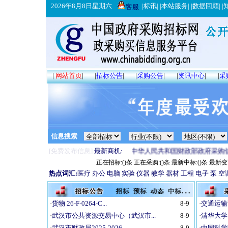
2026年8月8日星期六
|
标讯
| |
本站服务
| |
数据回顾
| |
客服
|
网站首页
|
|
招标公告
|
|
采购公告
|
|
资讯中心
|
|
采
信息搜索
[免费发布信息]
最新商机:
中华人民共和国财政部政府采购信
正在招标:(
)条 正在采购:(
)条 最新中标:(
)条 最新变
热点词汇:
医疗
办公
电脑
实验
仪器
教学
器材
工程
电子
泵
空
·
货物 26-F-0264-C...
8-9
·
交通运输
·
武汉市公共资源交易中心（武汉市...
8-9
·
清华大学图
·
武汉市财政局2025-2026...
8-9
·
中国科学