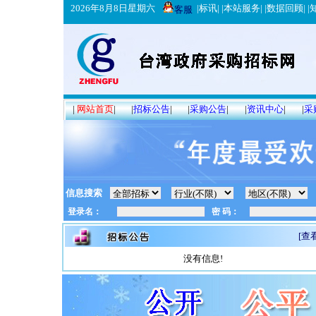
2026年8月8日星期六
|
标讯
| |
本站服务
| |
数据回顾
| |
客服
|
网站首页
|
|
招标公告
|
|
采购公告
|
|
资讯中心
|
|
采
信息搜索
[查
没有信息!