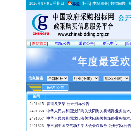
2026年8月9日星期日
|
标讯
| |
本站服务
| |
数据回顾
| |
客服
|
网站首页
|
|
招标公告
|
|
采购公告
|
|
资讯中心
|
|
采
信息搜索
编号
2491415
管道及支架-公开招标公告
2491358
中华人民共和国沈阳海关沈阳海关机场路业务技术用
2491357
中华人民共和国沈阳海关沈阳海关机场路业务技术用
2491323
第三届中国空气动力学大会会议服务-公开招标公