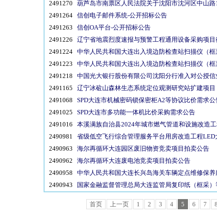
2491270
葫芦岛市南票区人民法院关于沈阳市沈河区中山路19
2491264
信创电子邮件系统-公开招标公告
2491263
信创OA平台-公开招标公告
2491226
辽宁省地震烈度速报与预警工程通用设备采购项目
2491224
中华人民共和国大连出入境边防检查站扫描仪（框
2491223
中华人民共和国大连出入境边防检查站扫描仪（框
2491218
中国光大银行股份有限公司沈阳分行准入对公授信
2491165
辽宁冰砬山森林生态系统定位观测研究站扩建项目 
2491068
SPD大连市机械密码锁保密柜A2等协议比价需求公
2491025
SPD大连市多功能一体机比价采购需求公告
2491016
本溪满族自治县2024年城市燃气管道和设施改造
2490981
省级低空飞行综合管理服务平台用房改造工程LED
2490963
海尔再循环大连园区废旧物资竞卖项目拍卖公告
2490962
海尔再循环大连废电池竞卖项目拍卖公告
2490958
中华人民共和国大连长兴岛海关车辆定点维修保养
2490943
国家金融监督管理总局大连监管局复印纸（框采）
首页
上一页
1
2
3
4
5
6
7