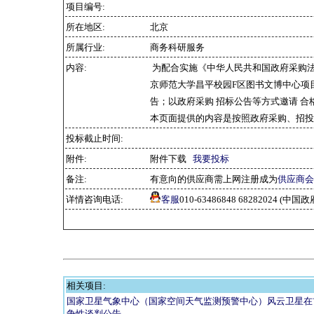
项目编号:
所在地区:
北京
所属行业:
商务科研服务
内容:
为配合实施《中华人民共和国政府采购
京师范大学昌平校园F区图书文博中心项
告；以政府采购 招标公告等方式邀请 
本页面提供的内容是按照政府采购、招投
投标截止时间:
附件:
附件下载
我要投标
备注:
有意向的供应商需上网注册成为
供应商会
详情咨询电话:
客服
010-63486848 68282024 
相关项目:
国家卫星气象中心（国家空间天气监测预警中心）风云卫星在
争性谈判公告