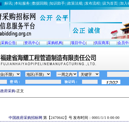
|
标讯
| |
本站服务
| |
数据回顾
| |
知识助手
| |
政策法规
| |
发布流程
| |
设为首页
| |
加入
服
|
采购公告
|
|
资讯中心
|
|
采购机构
|
|
项目中心
|
|
供应商库
|
|
会员中
-
政府采购
-正文
中国政府采购招标网
第【
2470642
】号 发布时间：
0001/1/1 0:00:00