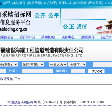
|
标讯
| |
本站服务
| |
数据回顾
| |
知识助手
| |
政策法规
| |
发布流程
| |
设为首页
| |
加入
服
|
采购公告
|
|
资讯中心
|
|
采购机构
|
|
项目中心
|
|
供应商库
|
|
会员中
-
政府采购
-正文
中国政府采购招标网
第【
2468490
】号 发布时间：
0001/1/1 0:00:00