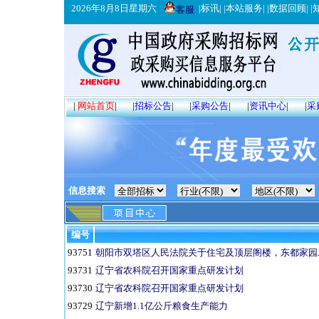
2026年8月8日星期六
|
标讯
| |
本站服务
| |
数据回顾
| |
客服
|
网站首页
|
|
招标公告
|
|
采购公告
|
|
资讯中心
|
|
采
信息搜索
编号
93751
朝阳市双塔区人民法院关于住宅及顶层阁楼，东都家园二期
93731
辽宁省农科院召开国家重点研发计划
93730
辽宁省农科院召开国家重点研发计划
93729
辽宁新增1.1亿公斤粮食生产能力