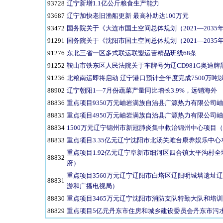
93728
辽宁新增1.1亿公斤粮食生产能力
93687
辽宁加快老旧渔船更新 最高补助达100万元
93472
国务院关于《大连市国土空间总体规划（2021—2035
91291
国务院关于《沈阳市国土空间总体规划（2021—2035
91276
东北三省一区多式联运联盟运营精品班线68条
91252
鞍山市铁东区人民法院关于车牌号为辽CD981G奥迪
91236
北粮南运即将启动 辽宁港口预计全年度完成7500万吨
88902
辽宁朝阳1—7月份蔬菜产量同比增长3.9%，远销海外
88836
重点项目9350万元岫岩满族自治县广源热力有限公司
88835
重点项目4950万元岫岩满族自治县广源热力有限公司
88834
1500万元辽宁锦州市新冠肺炎集中救治锦州中心项目
88833
重点项目3.35亿元辽宁沈阳市北汤关雎台康养娱乐中
重点项目1.92亿元辽宁阜新市细河区四合镇太平沟村
88832
府）
重点项目3560万元辽宁辽阳市白塔区辽阳明城墙遗址
88831
游和广播电视局）
88830
重点项目3465万元辽宁沈阳市消防支队特勤大队和培
88829
重点项目5亿元丹东市住房和城乡建设委员会丹东市污