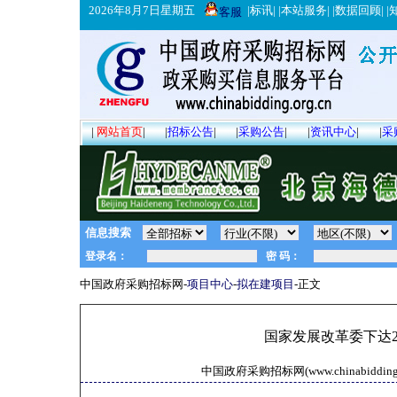
2026年8月7日星期五
|
标讯
| |
本站服务
| |
数据回顾
| |
客服
|
网站首页
|
|
招标公告
|
|
采购公告
|
|
资讯中心
|
|
采
信息搜索
中国政府采购招标网-
项目中心
-
拟在建项目
-正文
国家发展改革委下达2
中国政府采购招标网(www.chinabidding.