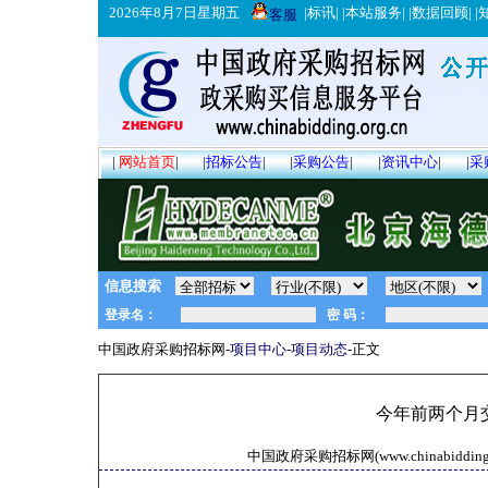
2026年8月7日星期五
|
标讯
| |
本站服务
| |
数据回顾
| |
客服
|
网站首页
|
|
招标公告
|
|
采购公告
|
|
资讯中心
|
|
采
信息搜索
中国政府采购招标网-
项目中心
-
项目动态
-正文
今年前两个月
中国政府采购招标网(www.chinabidding.