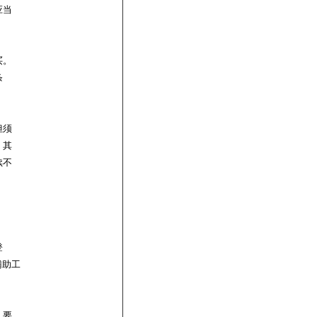
应当
买。
条
但须
、其
续不
登
辅助工
，要