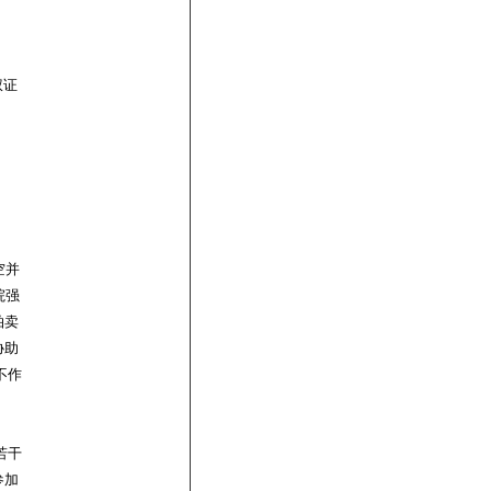
权证
空并
院强
拍卖
协助
不作
若干
参加