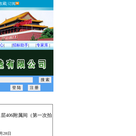
收藏
|
订阅
心
|
|
招标助手
|
|
专家库
|
层406附属间（第一次拍
1月28日