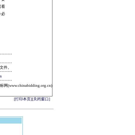
诺看
务必
标文件。
n
ww.chinabidding.org.cn)
[打印本页]
[关闭窗口]