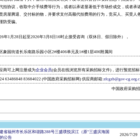
代拍协议，收取中介手续费等行为，或者以承诺显著低于市场价成交，或者承
责房屋腾退、交付标的物，并要求支付高额代拍费用的行为，竞买人、买受人
谨防受骗。
26年1月28日起至2026年3月8日16时止接受咨询（双休日、假日除外），
象园街道长乐南路乐园小区2#楼406单元及1#楼1层406附属间
应商可上网注册成为
企业会员
(会员在线浏览所有采购招标文件)，进行预览招
2024 63486848 83684022 (中国政府采购招标网) 供应商邮箱:
zfcgzb@gov-cg.org.c
中国政府采购招标网(w
建省福州市长乐区和谐路288号三盛璞悦滨江（原“三盛滨海国
2026/7/29
）的公告