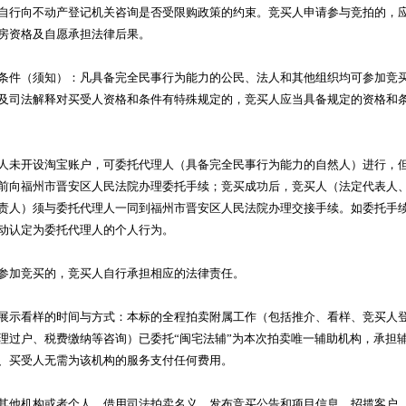
自行向不动产登记机关咨询是否受限购政策的约束。竞买人申请参与竞拍的，
房资格及自愿承担法律后果。
条件（须知）：凡具备完全民事行为能力的公民、法人和其他组织均可参加竞
及司法解释对买受人资格和条件有特殊规定的，竞买人应当具备规定的资格和
人未开设淘宝账户，可委托代理人（具备完全民事行为能力的自然人）进行，
前向福州市晋安区人民法院办理委托手续；竞买成功后，竞买人（法定代表人
责人）须与委托代理人一同到福州市晋安区人民法院办理交接手续。如委托手
动认定为委托代理人的个人行为。
参加竞买的，竞买人自行承担相应的法律责任。
展示看样的时间与方式：本标的全程拍卖附属工作（包括推介、看样、竞买人
理过户、税费缴纳等咨询）已委托“闽宅法辅”为本次拍卖唯一辅助机构，承担
、买受人无需为该机构的服务支付任何费用。
其他机构或者个人，借用司法拍卖名义，发布竞买公告和项目信息，招揽客户