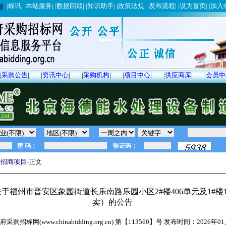
|
标讯
| |
本站服务
| |
数据回顾
| |
知识助手
| |
政策法规
| |
发布流程
| |
设为首页
| |
加入
服
|
采购公告
|
|
资讯中心
|
|
采购机构
|
|
项目中心
|
|
供应商库
|
|
会员中
-
招商项目
-正文
福州市晋安区象园街道长乐南路乐园小区2#楼406单元及1#楼1
卖）的公告
采购招标网(www.chinabidding.org.cn) 第【
113560
】号 发布时间：
2026年0