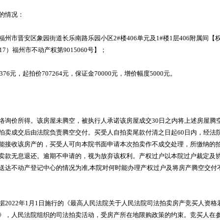
的情况：
福州市晋安区象园街道长乐南路乐园小区2#楼406单元及1#楼1层406附属间【
17）福州市不动产权第9015060号】；
0376元，起拍价707264元，保证金70000元，增价幅度5000元。
络询价所得。该房屋未腾空，被执行人承诺该房屋成交30日之内将上述房屋腾
拍卖成交后由法院负责腾空交付。买受人自拍卖尾款付清之日起60日内，经法
能接收该房产的，买受人可向本院书面申请本次拍卖作不成交处理，所缴纳的
卖款无息退还。逾期不申请的，视为放弃该权利。产权过户以本院过户裁定及
送达不动产登记中心的情况为准,本院对何时能办理产权过户及将房产腾空交付
据2022年1月1日施行的《最高人民法院关于人民法院司法拍卖房产竞买人资格
》，人民法院组织的司法拍卖活动，受房产所在地限购政策的约束。竞买人在