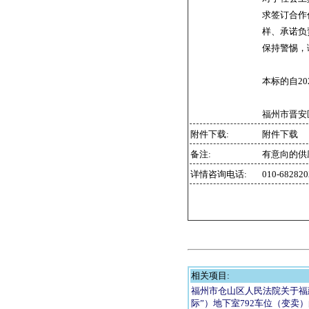
求签订合作
样、承诺负
保持警惕，
本标的自20
福州市晋安区
附件下载:
附件下载
备注:
有意向的供
详情咨询电话:
010-6828
相关项目:
福州市仓山区人民法院关于福
际”）地下室792车位（变卖