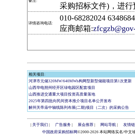
备注:
采购招标文件)，进行
010-68282024 634
详情咨询电话:
应商邮箱:
zfcgzb@gov-
相关项目:
河津市元储320MW/640MWh构网型新型储能项目第1次更新
山西华电朔州经开区绿电园区配套项目
山西推进交通重大项目投资高质量落地
2025年第四批向民间资本推介项目名单公开发布
解州关帝庙中轴线陈列布展(二期)项目（二次）的采购公告
|
关于我们
|
广告服务
|
展会推荐
|
网站导航
|
友情链
中国政府采购招标网
©2000-2026 本站网络实名/中文