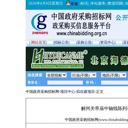
2026年8月9日星期日
|
标讯
| |
本站服务
| |
数据回顾
| |
客服
|
网站首页
|
|
招标公告
|
|
采购公告
|
|
资讯中心
|
|
采
信息搜索
中国政府采购招标网-
项目中心
-
拟在建项目
-正文
解州关帝庙中轴线陈列
中国政府采购招标网(www.chinabidding.