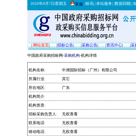
2026年8月7日星期五
|
标讯
| |
本站服务
| |
数据回顾
| |
客服
|
网站首页
|
|
招标公告
|
|
采购公告
|
|
资讯中心
|
|
采
中国政府采购招标网-
采购机构
-机构详情
机构名称:
中洲国际招标（广州）有限公司
所属行业:
其它
所在地区:
广东
机构简介:
机构资质:
招标采购负责人:
无权查看
联系电话:
无权查看
移动电话:
无权查看