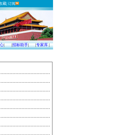
收藏
|
订阅
心
|
|
招标助手
|
|
专家库
|