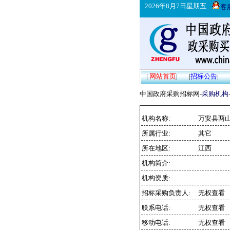
2026年8月7日星期五
客
|
网站首页
|
|
招标公告
|
中国政府采购招标网-
采购机构
机构名称:
万安县两山
所属行业:
其它
所在地区:
江西
机构简介:
机构资质:
招标采购负责人:
无权查看
联系电话:
无权查看
移动电话:
无权查看