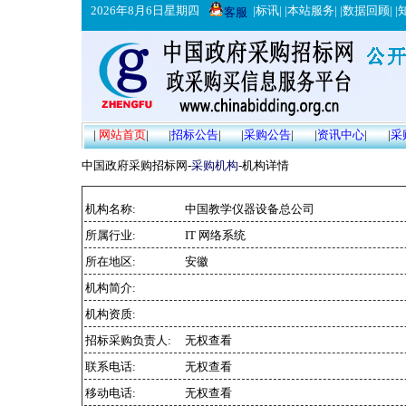
2026年8月6日星期四
|
标讯
| |
本站服务
| |
数据回顾
| |
客服
|
网站首页
|
|
招标公告
|
|
采购公告
|
|
资讯中心
|
|
采
中国政府采购招标网-
采购机构
-机构详情
机构名称:
中国教学仪器设备总公司
所属行业:
IT 网络系统
所在地区:
安徽
机构简介:
机构资质:
招标采购负责人:
无权查看
联系电话:
无权查看
移动电话:
无权查看