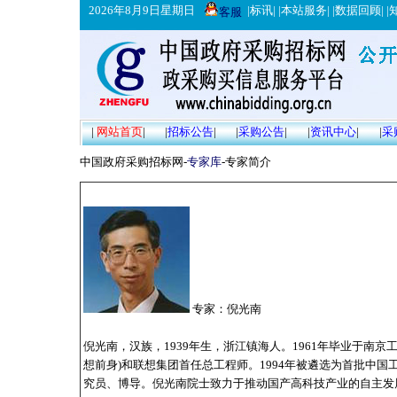
2026年8月9日星期日
|
标讯
| |
本站服务
| |
数据回顾
| |
客服
|
网站首页
|
|
招标公告
|
|
采购公告
|
|
资讯中心
|
|
采
中国政府采购招标网-
专家库
-专家简介
专家：倪光南
倪光南，汉族，1939年生，浙江镇海人。1961年毕业于南
想前身)和联想集团首任总工程师。1994年被遴选为首批中
究员、博导。倪光南院士致力于推动国产高科技产业的自主发