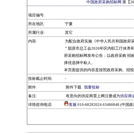
中国政府采购招标网
第【
2
项目编号:
所在地区:
宁夏
所属行业:
其它
内容:
为配合政府实施《中华人民共和国政府
＂固原市总工会2026年区内职工疗休养和
府采购招标网发布公告；以政府采购 招
择优选择中标人。
本页面提供的内容是按照政府采购、招投
投标截止时间:
-
附件:
附件下载
我要投标
备注:
有意向的供应商需上网注册成为
供应商
详情咨询电话:
客服
010-68282024 63486848 