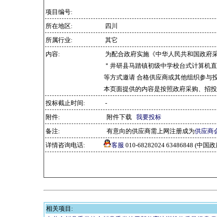
项目编号:
所在地区:
四川
所属行业:
其它
内容:
为配合政府实施《中华人民共和国政府
＂井研县马踏镇初级中学校台式计算机直
等方式邀请 合格供应商或其他组织参与
本页面提供的内容是按照政府采购、招投
投标截止时间:
-
附件:
附件下载
我要投标
备注:
有意向的供应商需上网注册成为
供应商
详情咨询电话:
客服
010-68282024 63486848 
相关项目: