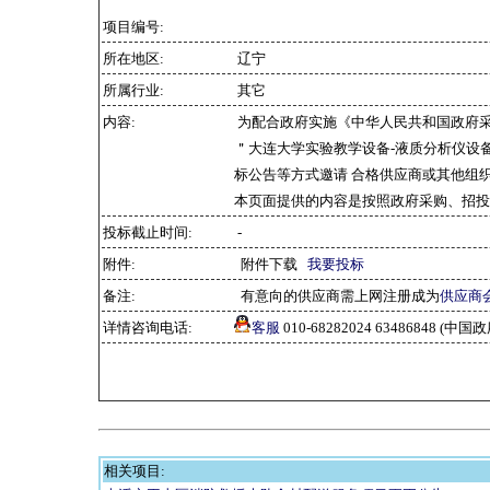
项目编号:
所在地区:
辽宁
所属行业:
其它
内容:
为配合政府实施《中华人民共和国政府
＂大连大学实验教学设备-液质分析仪设备
标公告等方式邀请 合格供应商或其他组
本页面提供的内容是按照政府采购、招投
投标截止时间:
-
附件:
附件下载
我要投标
备注:
有意向的供应商需上网注册成为
供应商
详情咨询电话:
客服
010-68282024 63486848 
相关项目: