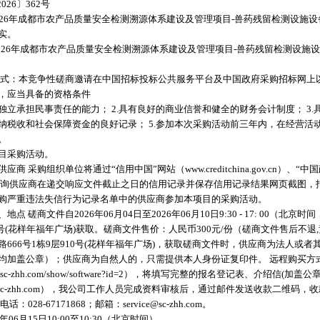
026〕362号
026年成都市农产品质量安全检测溯源体系建设及管理项目-兽药残留检测设施
实。
026年成都市农产品质量安全检测溯源体系建设及管理项目-兽药残留检测设施
方式：本竞争性磋商邀请在中国招标投标公共服务平台及中国政府采购招标网上
，应当具备的资格条件
有独立承担民事责任的能力； 2.具有良好的商业信誉和健全的财务会计制度； 3
缴纳税收和社会保障资金的良好记录； 5.参加本次采购活动前三年内，在经营活动
。
目采购活动。
 采购组织单位将通过“信用中国”网站（www.creditchina.gov.cn）、“
cn）等渠道查询供应商在递交响应文件截止之日的信用记录并保存信用记录结果网页截
购严重违法失信行为记录名单中的供应商参加本项目的采购活动。
 磋商文件自2026年06月04日至2026年06月10日9:30 - 17: 00（北
10号(花样年福年广场)获取。磋商文件售价：人民币300元/份（磋商文件售后不
666号1栋9层910号(花样年福年广场)，获取磋商文件时，供应商为法人或
均加盖公章）；供应商为自然人的，只需提供本人身份证复印件。 远程购买方
w.sc-zhh.com/show/software?id=2），将填写完整的报名登记表、介绍信(
e@sc-zhh.com），我公司工作人员完成资料审核后，通过邮件发送收款二维码
28-67171868；邮箱：service@sc-zhh.com。
06月15日10:00至10:30（北京时间）。