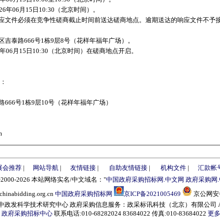
6年06月15日10:30（北京时间）。
应文件必须在竞争性磋商截止时间前送达磋商地点。逾期送达的响应文件不予
吉泰路666号1栋9层8号（花样年福年广场）。
年06月15日10:30（北京时间）在磋商地点开启。
构：
666号1栋9层10号（花样年福年广场）
m
展会推荐
|
网站导航
|
友情链接
|
自助友情链接
|
机构文件
|
汇款帐
©2000-2026 本站网络实名/中文域名："
中国政府采购招标网.中文网
政府采购网
abidding.org.cn
中国政府采购招标网
京ICP备2021005469
京公网安备1
发科学技术研究中心 政府采购信息服务：政采标讯科技（北京）有限公司 All right
：
政府采购招标中心
联系电话:010-68282024 83684022 传真:010-83684022
更多