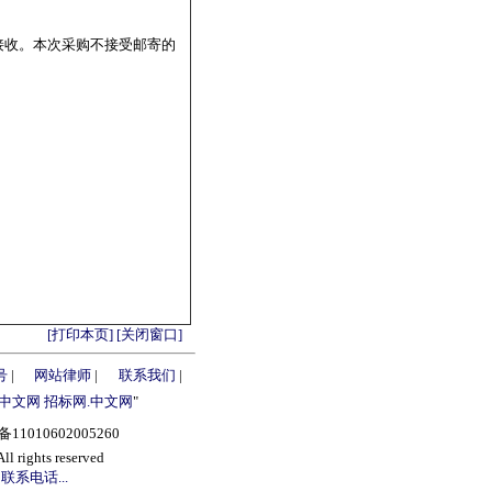
接收。本次采购不接受邮寄的
[打印本页]
[关闭窗口]
号
|
网站律师
|
联系我们
|
.中文网
招标网.中文网
"
1010602005260
s reserved
联系电话...