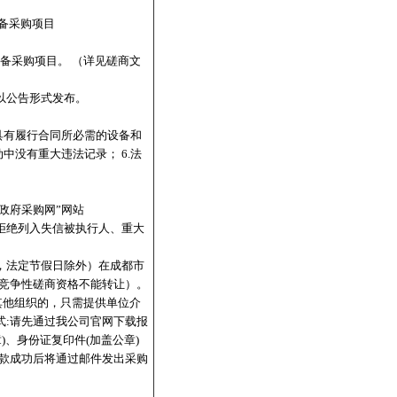
设备采购项目
设备采购项目。 （详见磋商文
以公告形式发布。
.具有履行合同所必需的设备和
中没有重大违法记录； 6.法
中国政府采购网”网站
图，拒绝列入失信被执行人、重大
京时间，法定节假日除外）在成都市
退,竞争性磋商资格不能转让）。
者其他组织的，只需提供单位介
式:请先通过我公司官网下载报
加盖公章)、身份证复印件(加盖公章)
，收款成功后将通过邮件发出采购