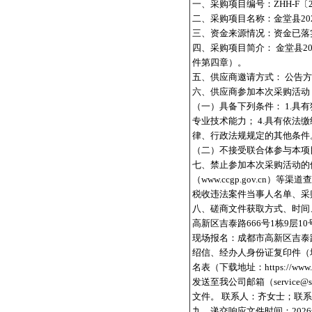
一、采购项目编号：ZHH-F〔2
二、采购项目名称：金堂县2
三、资金来源情况：资金已落
四、采购项目简介： 金堂县2
件第四章）。
五、供应商邀请方式： 公告
六、供应商参加本次采购活动
（一）具备下列条件： 1.具
专业技术能力； 4.具有依法
律、行政法规规定的其他条件
（二）不接受联合体参与本项
七、禁止参加本次采购活动的供应商
（www.ccgp.gov.
税收违法案件当事人名单、采
八、磋商文件获取方式、时间、地点
高新区吉泰路666号1栋9层
现场报名：成都市高新区吉泰路
绍信、经办人身份证复印件（
名表（下载地址：https://ww
发送至我公司邮箱（servic
文件。 联系人：齐女士；联系电话：0
九、递交响应文件时间：2026年